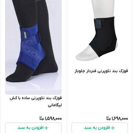
قوزک بند نئوپرنی فنردار جلوباز
قوزک بند نئوپرنی ساده با کش
لیگامانی
1,598,000
1,698,000
افزودن به سبد
افزودن به سبد