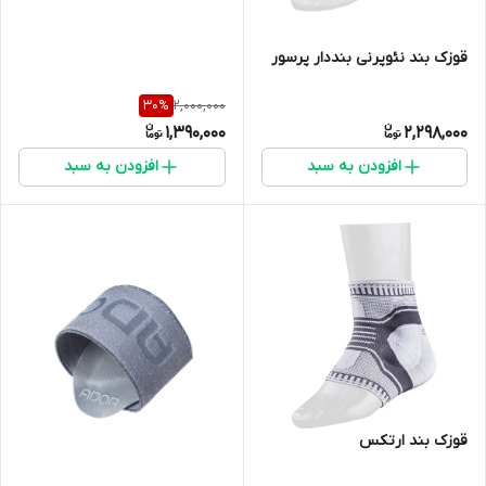
قوزک بند نئوپرنی بنددار پرسور
2,000,000
30
%
1,390,000
2,298,000
افزودن به سبد
افزودن به سبد
قوزک بند ارتکس