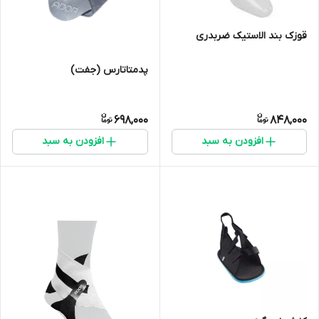
قوزک بند الاستیک ضربدری
پدمتاتارس (جفت)
698,000
848,000
افزودن به سبد
افزودن به سبد