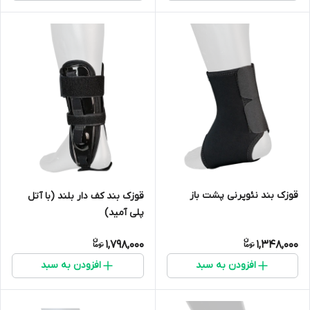
قوزک بند نئوپرنی پشت باز
قوزک بند کف دار بلند (با آتل
پلی آمید)
1,798,000
1,348,000
افزودن به سبد
افزودن به سبد