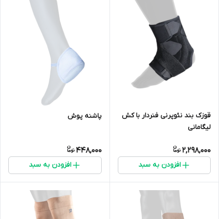
قوزک بند نئوپرنی فنردار با کش
پاشنه پوش
لیگامانی
448,000
2,298,000
افزودن به سبد
افزودن به سبد