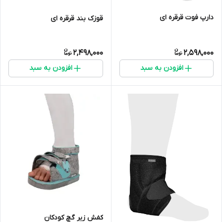
دارپ فوت قرقره ای
قوزک بند قرقره ای
2,498,000
2,598,000
افزودن به سبد
افزودن به سبد
کفش زیر گچ کودکان