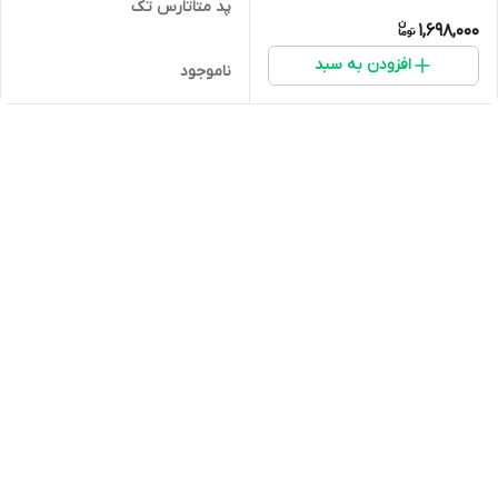
پد متاتارس تک
1,698,000
افزودن به سبد
ناموجود