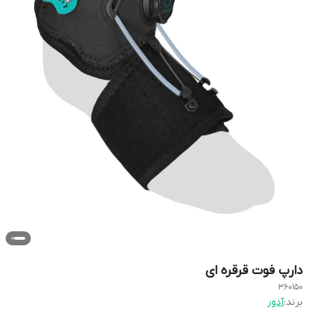
دارپ فوت قرقره ای
360150
برند:
آدور