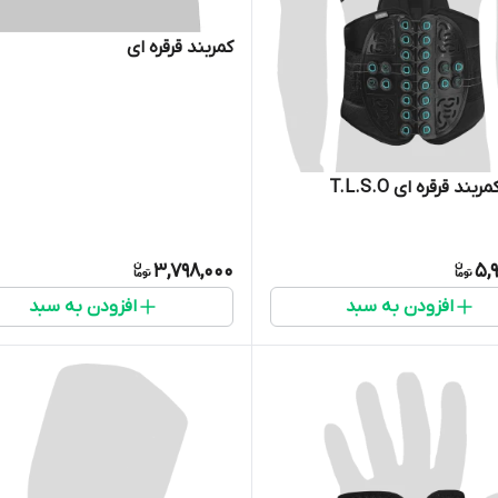
کمربند قرقره ای
بند قرقره ای T.L.S.O
3,798,000
5,
افزودن به سبد
افزودن به سبد