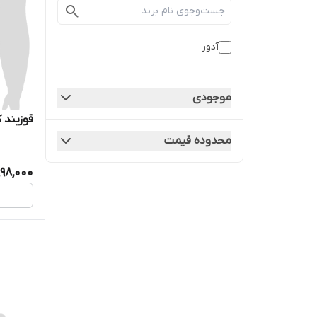
آدور
موجودی
قوزبند کمر
محدوده قیمت
998,000