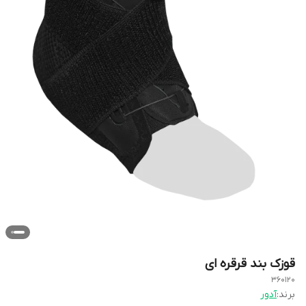
قوزک بند قرقره ای
360120
برند:
آدور