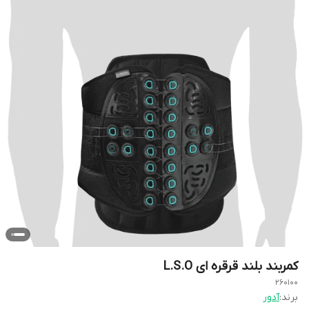
کمربند بلند قرقره ای L.S.O
260100
برند:
آدور