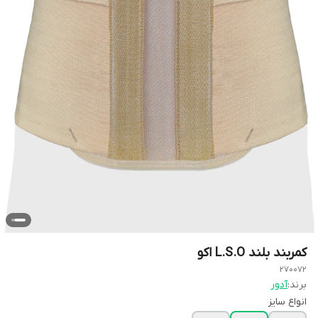
کمربند بلند L.S.O اکو
270072
برند:
آدور
انواع سایز