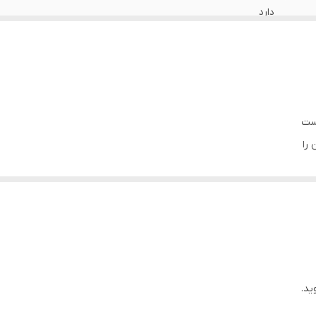
دارد
دارد
دست
 را
 موثر
حی
ید.