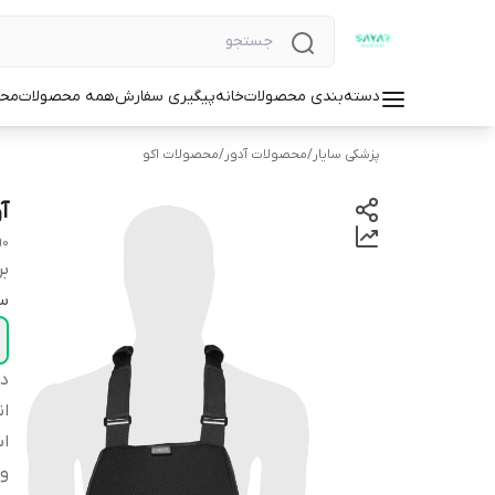
دسته‌بندی محصولات
خانه
پیگیری سفارش
همه محصولات
محص
پزشکی سایار
/
محصولات آدور
/
محصولات اکو
آ
90
بر
سا
دس
ان
اس
وا