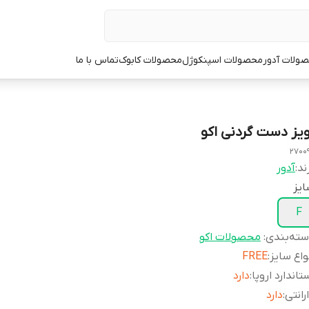
ولات آدور
محصولات اسپنکوژل
محصولات کابوک
تماس با ما
ویز دست گردنی اکو
2700
ند:
آدور
یز
F
ته‌بندی
:
محصولات اکو
واع سایز
:
FREE
تاندارد اروپا
:
دارد
رانتی
:
دارد