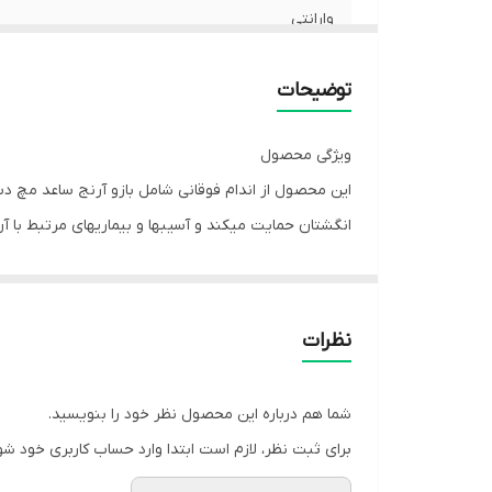
وارانتی
عملکرد درمانی حمایتی
توضیحات
ویژگی محصول
این محصول از اندام فوقانی شامل بازو آرنج ساعد مچ 
انگشتان حمایت میکند و آسیبها و بیماریهای مرتبط با آن
پوشش میدهد. وزن اندام فوقانی شانه بازو و ...) به طور
به ناحیه گردن و شانه منتقل میشود تا پایداری و راحتی
افزایش یابد.
نظرات
موارد مصرف
شکستگی یا رگ به رگ شدن بازو یا ساعد بعد از عمل جرا
شما هم درباره این محصول نظر خود را بنویسید.
- آسیبهای اندام فوقانی
برای ثبت نظر، لازم است ابتدا وارد حساب کاربری خود شو
نکات مهم