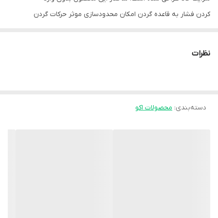
کردن فشار به قاعده گردن امکان محدودسازی موثر حرکات گردن
را فراهم می کند. استفاده از مواد اولیه ضد حساسیت و سازگار با
پوست بدن این محصول را برای استفاده بلندمدت و مداوم
نظرات
مناسب ساخته است.
موارد مصرف
آرتروز شدید مهره های گردن
دسته‌بندی
:
محصولات اکو
آسیبهای بافت نرم ناحیه کردنی
بیرون زدگی یا فتق دیسک بین مهره های گردن
نکات مهم
ا از اصلاح با آرایش کردن ناحیه گردن پیش از استفاده خودداری
فرمایید.
جهت شستشو فقط از آب سرد و مایع شوینده رقیق استفاده
کرده و با دست بشویید.
استفاده از محصول در هنگام خواب توصیه نمیشود.