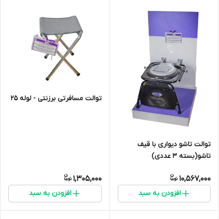
توالت مسافرتی برزنتی - لوله 25
توالت تاشو دیواری با قیف
تاشو(بسته 3 عددی)
1,305,000
10,567,000
افزودن به سبد
افزودن به سبد