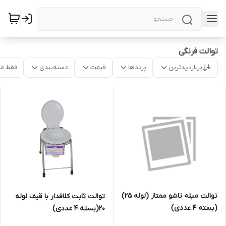
توالت فرنگی
پربازدیدترین
برندها
قیمت
دسته‌بندی
فقط م
توالت مبله تاشو ممتاز (لوله 25)
توالت ثابت کلافدار با قیف لوله
(بسته 4 عددی)
20(بسته 4 عددی)