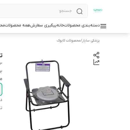
دسته‌بندی محصولات
خانه
پیگیری سفارش
همه محصولات
محص
پزشکی سایار
/
محصولات کابوک
تو
03
بر
م
دس
تحم