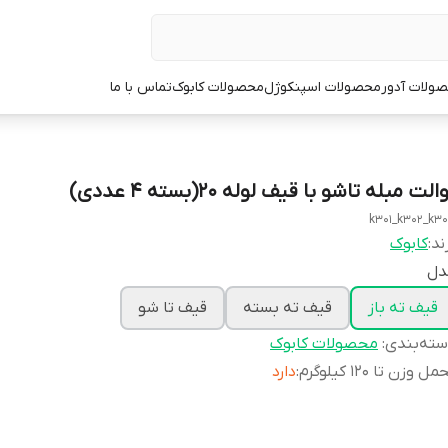
ولات آدور
محصولات اسپنکوژل
محصولات کابوک
تماس با ما
الت مبله تاشو با قیف لوله 20(بسته 4 عددی)
k301_k302_k3
ند:
کابوک
دل
قیف ته باز
قیف ته بسته
قیف تا شو
ته‌بندی
:
محصولات کابوک
ل وزن تا 120 کیلوگرم
:
دارد