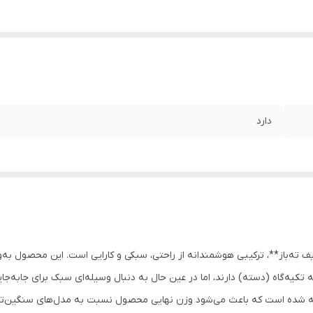
دارد
 **لوله ۲۰ میلی‌متری** و **قیف ته‌باز**، ترکیبی هوشمندانه از راحتی، سبکی و کارایی است. ای
تکیه‌گاه (دسته) دارند، اما در عین حال به دنبال وسیله‌ای سبک برای جابه‌ج
لوله فلزی قطر ۲۰ میلی‌متر** ساخته شده است که باعث می‌شود وزن نهایی محصول نسبت به مدل‌ه