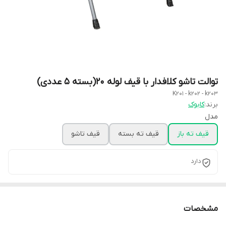
توالت تاشو کلافدار با قیف لوله 20(بسته 5 عددی)
K201 - k202 - k203
برند:
کابوک
مدل
قیف ته باز
قیف ته بسته
قیف تاشو
دارد
مشخصات