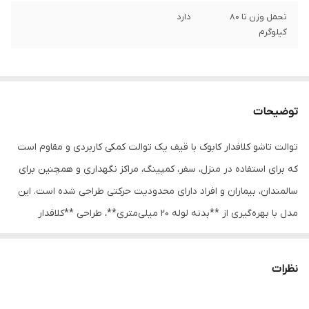
تحمل وزن تا 80
دارد
کیلوگرم
توضیحات
توالت تاشو کلافدار کابوک با قیف یک توالت کمکی کاربردی و مقاوم است
که برای استفاده در منزل، سفر، کمپینگ، مراکز نگهداری و همچنین برای
سالمندان، بیماران و افراد دارای محدودیت حرکتی طراحی شده است. این
مدل با بهره‌گیری از **بدنه لوله ۲۰ میلی‌متری**، طراحی **کلافدار
تقویت‌شده** و **قیف سطلی**، هم استفاده‌ای راحت و بهداشتی
فراهم می‌کند و هم به‌راحتی قابل حمل و نگهداری است.
نظرات
بدنه این محصول از **لوله فلزی با قطر ۲۰ میلی‌متر** ساخته شده که
باعث می‌شود وزن آن نسبتاً سبک باشد و جابه‌جایی آن آسان‌تر انجام