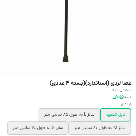
عصا لردی (استاندارد)(بسته 4 عددی)
K701 _ K703
برند:
کابوک
ارتفاع
قابل تنظیم
سایز L به طول 85 سانتی متر
سایز M به طول 80 سانتی متر
سایز S به طول 70 سانتی متر