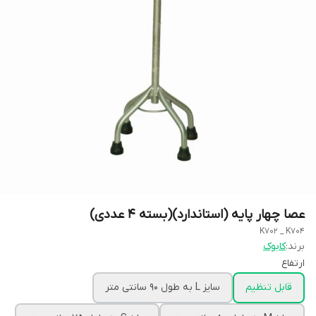
عصا چهار پایه (استاندارد)(بسته 4 عددی)
K702 _ K704
برند:
کابوک
ارتفاع
قابل تنظیم
سایز L به طول 90 سانتی متر