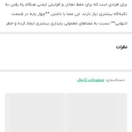
برای افرادی است که برای حفظ تعادل و افزایش ایمنی هنگام راه رفتن به
تکیه‌گاه بیشتری نیاز دارند. این عصا با داشتن **چهار پایه در قسمت
انتهایی** نسبت به عصاهای معمولی پایداری بیشتری ایجاد کرده و خطر
لغزش یا عدم تعادل را کاهش می‌دهد.
بدنه این عصا از **فلز مقاوم و باکیفیت** ساخته شده که استحکام
نظرات
بالایی داشته و در عین حال برای استفاده روزمره مناسب است. طراحی
چهارپایه باعث می‌شود وزن بدن به‌صورت یکنواخت روی سطح بیشتری
پخش شود و فرد هنگام ایستادن یا حرکت، تعادل بهتری داشته باشد.
دسته‌بندی
:
محصولات کابوک
این عصا در مدل های قابل تنظیم و مدل غیرقابل تنظیم{سه سایز
مختلف S ،M و L}تولید می‌شود تا افراد بتوانند متناسب با قد خود سایز
مناسب را انتخاب کنند. همچنین در قسمت پایین پایه‌ها **لاستیک‌های
ضدلغزش** قرار دارد که ایمنی بیشتری هنگام حرکت روی سطوح
مختلف فراهم می‌کند.
ویژگی‌ها: