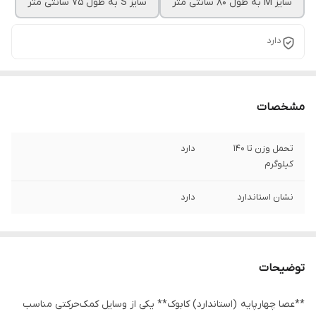
سایز M به طول 80 سانتی متر
سایز S به طول 75 سانتی متر
دارد
مشخصات
تحمل وزن تا 140
دارد
کیلوگرم
نشان استاندارد
دارد
توضیحات
**عصا چهارپایه (استاندارد) کابوک** یکی از وسایل کمک‌حرکتی مناسب