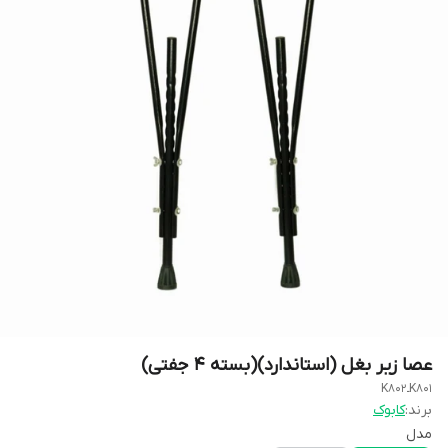
عصا زیر بغل (استاندارد)(بسته 4 جفتی)
K801ـK802
برند:
کابوک
مدل