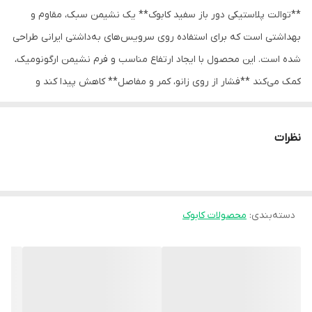
**توالت پلاستیکی دور باز سفید کابوک** یک نشیمن سبک، مقاوم و
بهداشتی است که برای استفاده روی سرویس‌های به‌داشتی ایرانی طراحی
شده است. این محصول با ایجاد ارتفاع مناسب و فرم نشیمن ارگونومیک،
کمک می‌کند **فشار از روی زانو، کمر و مفاصل** کاهش پیدا کند و
نشستن و برخاستن برای سالمندان، بیماران و افراد دچار محدودیت حرکتی
آسان‌تر شود.
نظرات
ویژگی‌ها
- **جنس پلاستیک مقاوم و باکیفیت**
ساخته‌شده از پلاستیک فشرده و محکم، مناسب استفاده روزانه در منزل
و محل کار.
دسته‌بندی
:
محصولات کابوک
- **طراحی دور باز (حفره بزرگ مرکزی)**
حفره میانی بزرگ و دور باز، باعث تخلیه آسان‌تر و راحت‌تر شده و از
تجمع آلودگی جلوگیری می‌کند.
- **رنگ سفید بهداشتی**