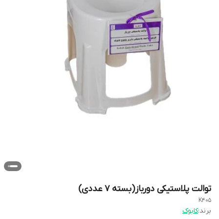
توالت پلاستیکی دورباز(بسته 7 عددی)
K405
برند:
کابوک