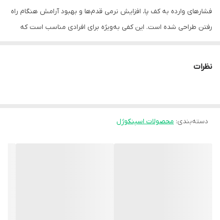
فشارهای وارده به کف پا، افزایش نرمی قدم‌ها و بهبود آرامش هنگام راه
رفتن طراحی شده است. این کفی به‌ویژه برای افرادی مناسب است که
ساعات زیادی در روز سرپا هستند یا از دردهای کف پا رنج می‌برند.
ویژگی‌ها
نظرات
- ساخته‌شده از **سیلیکون باکیفیت و بادوام**
- **جذب‌کننده ضربه** در ناحیه پاشنه و پنجه
- توزیع یکنواخت فشار زیر پا
دسته‌بندی
:
محصولات اسپنکوژل
- **مقاوم در برابر له‌شدگی** و تغییر شکل
- ضدحساسیت، مناسب برای پوست‌های حساس
- قابل استفاده در اکثر کفش‌ها (کتانی، روزمره، بعضی کفش‌های رسمی)
مزایا
- کمک به **کاهش درد پاشنه، کف پا و جلوی پا**
- کاهش خستگی و ناراحتی هنگام راه رفتن
- کمک به جلوگیری از مشکلاتی مانند **خار پاشنه، میخچه و فشار زیاد