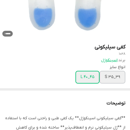
کفی سیلیکونی
1028
برند:
اسپنکوژل
انواع سایز
L 40_45
S 35_39
توضیحات
**کفی سیلیکونی اسپنکوژل** یک کفی طبی و راحتی است که با استفاده
از **ژل سیلیکونی نرم و انعطاف‌پذیر** ساخته شده و برای کاهش