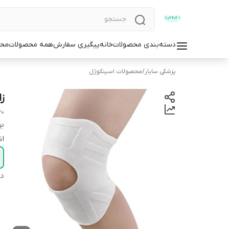
دسته‌بندی محصولات
خانه
پیگیری سفارش
همه محصولات
محص
پزشکی سایار
/
محصولات اسپنکوژل
زا
30
بر
ان
دس