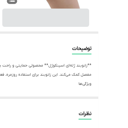
توضیحات
**زانوبند ژله‌ای اسپنکوژل** محصولی حمایتی و راحت ب
مفصل کمک می‌کند. این زانوبند برای استفاده روزمره، 
ویژگی‌ها
- **پد ژله‌ای سیلیکونی** برای کاهش فشار و ضربه در ا
- طراحی **ارگونومیک و انعطاف‌پذیر** متناسب با فرم زا
- کمک به **ثبات بیشتر مفصل زانو** هنگام حرکت
نظرات
- ساخته‌شده از مواد **نرم، سبک و قابل تنفس**