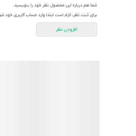
- مناسب برای استفاده در **فعالیت‌های روزمره و ورزشی
شما هم درباره این محصول نظر خود را بنویسید.
مزایا
برای ثبت نظر، لازم است ابتدا وارد حساب کاربری خود شو
- کمک به **کاهش درد و التهاب زانو**
افزودن نظر
- کاهش فشار در هنگام **راه رفتن، دویدن یا ورزش**
- **حمایت از کشکک زانو** و بهبود عملکرد مفصل
- استفاده آسان زیر لباس و داخل شلوار
مناسب برای
- افرادی که دچار **درد یا ضعف در مفصل زانو** هستن
- ورزشکاران برای **پیشگیری از آسیب‌دیدگی زانو**
- افراد دارای **آرتروز خفیف زانو یا التهاب مفصلی**
- کسانی که مدت طولانی **راه می‌روند یا سرپا می‌ایستن
نحوه استفاده
- زانوبند را به‌گونه‌ای بپوشید که **پد ژله‌ای در اطراف 
- در صورت احساس فشار زیاد یا ناراحتی، استفاده را مت