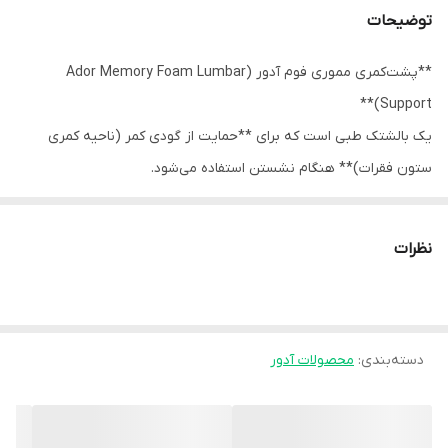
توضیحات
**پشت‌کمری مموری فوم آدور (Ador Memory Foam Lumbar
Support)**
یک بالشتک طبی است که برای **حمایت از گودی کمر (ناحیه کمری
ستون فقرات)** هنگام نشستن استفاده می‌شود.
ویژگی‌ها
- **جنس:** فوم حافظه‌دار (Memory Foam) که با فرم کمر تطبیق
نظرات
پیدا می‌کند
- **روکش:** پارچه نرم و معمولاً قابل جدا شدن و شست‌وشو
- **طراحی ارگونومیک:** پر کردن گودی طبیعی کمر
دسته‌بندی
:
محصولات آدور
- **بند کشی یا تسمه:** برای ثابت شدن روی صندلی
- **سبک و قابل حمل**
کاربردها