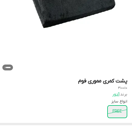
پشت کمری مموری فوم
410010
برند:
آدور
انواع سایز
FREE