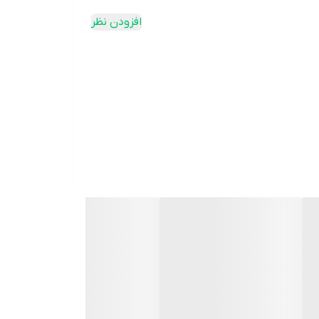
افزودن نظر
رل از ناحیه شکم** نیاز دارند. این محصول ضمن ایجاد