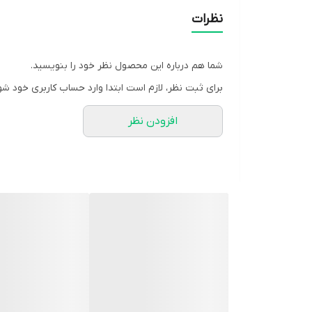
### ویژگی‌های کلیدی
نظرات
- **سیستم قابل تنظیم پرسور:** تنظیم آسان و دقیق م
- **فشرده‌سازی یکنواخت شکم و پهلوها:** کمک به کا
شما هم درباره این محصول نظر خود را بنویسید.
- **پارچه سبک و تنفس‌پذیر:** مناسب استفاده طولانی‌
برای ثبت نظر، لازم است ابتدا وارد حساب کاربری خود شو
- **طراحی ارگونومیک:** انطباق با فرم بدن و راحتی در
افزودن نظر
- **قابل استفاده زیر لباس:** ظریف و کم‌حجم برای مصر
### موارد کاربرد
- **پس از جراحی‌های شکمی (طبق نظر پزشک)**
- **دوران پس از زایمان برای حمایت عضلات شکم**
- **ضعف یا افتادگی عضلات شکمی**
- **کاهش دردهای عضلانی ناحیه شکم و پهلو**
- **کمک به حفظ فرم مناسب شکم در فعالیت‌های روزمر
**جمع‌بندی:**
شکم‌بند قابل تنظیم پرسور با طراحی حرفه‌ای و سیستم ت