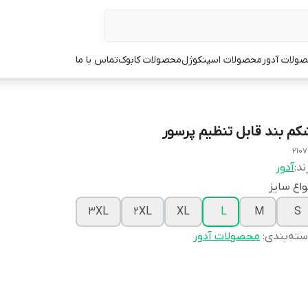
ولات آدور
محصولات اسپنکوژل
محصولات کابوک
تماس با ما
کم بند قابل تنظیم پرسور
2107
ند:
آدور
واع سایز
3XL
2XL
XL
L
M
S
ته‌بندی
:
محصولات آدور