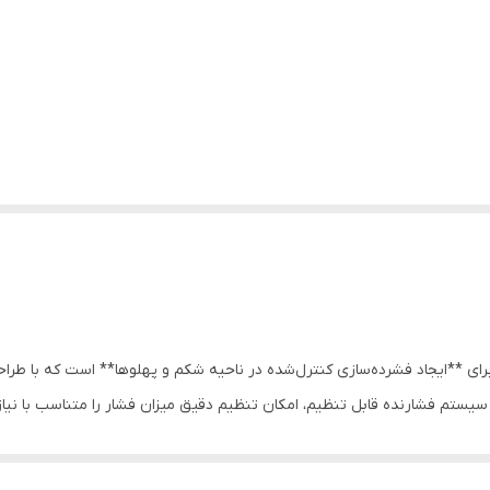
برای **ایجاد فشرده‌سازی کنترل‌شده در ناحیه شکم و پهلوها** است که با 
ستم فشارنده قابل تنظیم، امکان تنظیم دقیق میزان فشار را متناسب با نیاز ک
ی **استفاده روزمره، پس از جراحی‌های شکمی یا زایمان** گزینه‌ای مناسب ب