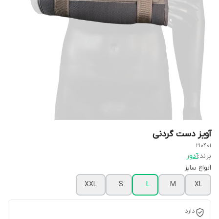
آویز دست گردنی
210401
برند:
آدور
انواع سایز
XXL
S
L
M
XL
دارد