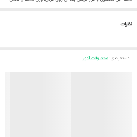
کرده و از وارد شدن فشار به عضلات و مفاصل آسیب‌دیده جلوگیری
می‌کند.
نظرات
آویز دست گردنی معمولاً از **پارچه نرم، سبک و قابل تنفس** تولید
می‌شود تا در استفاده طولانی‌مدت باعث ایجاد ناراحتی نشود. طراحی ساده
و کاربردی آن باعث می‌شود دست در وضعیت مناسب قرار گرفته و حرکات
دسته‌بندی
:
محصولات آدور
اضافی که ممکن است روند درمان را مختل کند، محدود شود.
**ویژگی‌ها:**
- حمایت مناسب از دست، ساعد و آرنج
- کاهش فشار و درد در ناحیه آسیب‌دیده
- دارای بند گردنی برای نگهداری راحت دست
- ساخته شده از پارچه سبک و قابل تنفس
- مناسب برای استفاده در طول دوران درمان
- قابل استفاده برای دست راست و چپ
**موارد استفاده:**