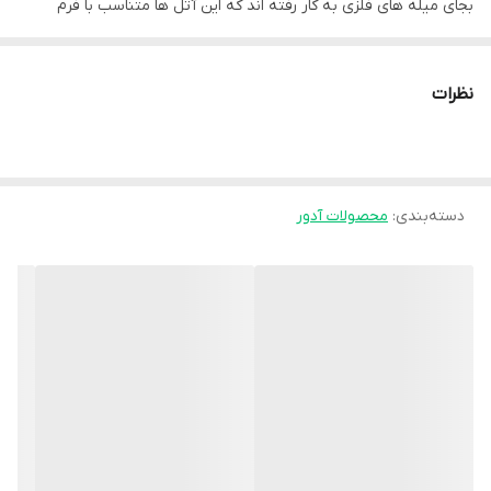
بجای میله های فلزی به کار رفته اند که این آتل ها متناسب با فرم
انحنای ستون فقرات میباشند. جنس این محصول الاستیک بوده و با
توجه به طراحی خاص باعث عبور هوا میشود . ضمنا پد تعبیه شده
نظرات
قسمت گودی کمر، باعث حمایت بیشتر بر روی مهرها 4 و 5 و 6 میشود .
دسته‌بندی
:
محصولات آدور