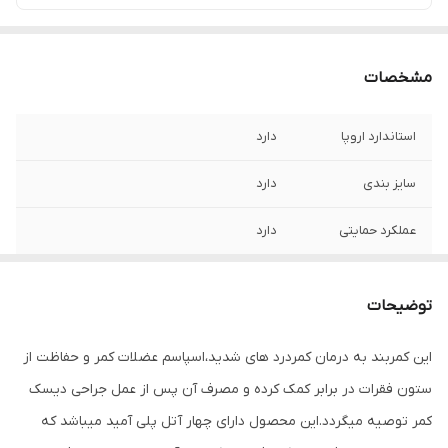
مشخصات
استاندارد اروپا
دارد
سایز بندی
دارد
عملکرد حمایتی
دارد
عملکرد درمانی و
دارد
ورزشی
توضیحات
قابلیت شست و شو
بصورت پیشنهاد شده
این کمربند به درمان کمردرد های شدید،اسپاسم عضلات کمر و حفاظت از
ستون فقرات در برابر کمک کرده و مصرف آن پس از عمل جراحی دیسک
کمر توصیه میگردد.این محصول دارای چهار آتل پلی آمید میباشد که