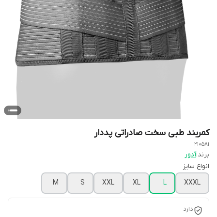
کمربند طبی سخت صادراتی پددار
210581
برند:
آدور
انواع سایز
M
S
XXL
XL
L
XXXL
دارد