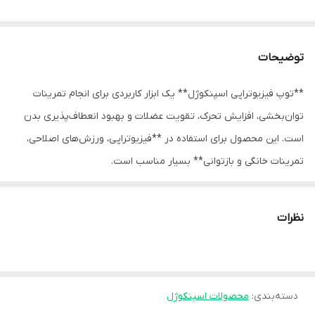
توضیحات
**توپ فیزیوتراپی اسپنکوژل** یک ابزار کاربردی برای انجام تمرینات
توان‌بخشی، افزایش تحرک، تقویت عضلات و بهبود انعطاف‌پذیری بدن
است. این محصول برای استفاده در **فیزیوتراپی، ورزش‌های اصلاحی،
تمرینات خانگی و بازتوانی** بسیار مناسب است.
کاربردها
- کمک به **تقویت عضلات** دست
نظرات
- مناسب برای **تمرینات فیزیوتراپی و توان‌بخشی**
- افزایش **انعطاف‌پذیری و دامنه حرکتی مفاصل**
- کمک به **بهبود تعادل و هماهنگی عضلانی**
ویژگی‌ها
دسته‌بندی
:
محصولات اسپنکوژل