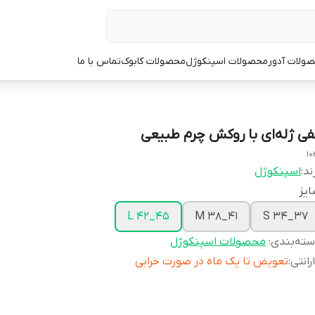
ولات آدور
محصولات اسپنکوژل
محصولات کابوک
تماس با ما
فی ژله‌ای با روکش چرم طبیعی
10
ند:
اسپنکوژل
یز
L 42_45
M 38_41
S 34_37
ته‌بندی
:
محصولات اسپنکوژل
رانتی
:
تعویض تا یک ماه در صورت خرابی