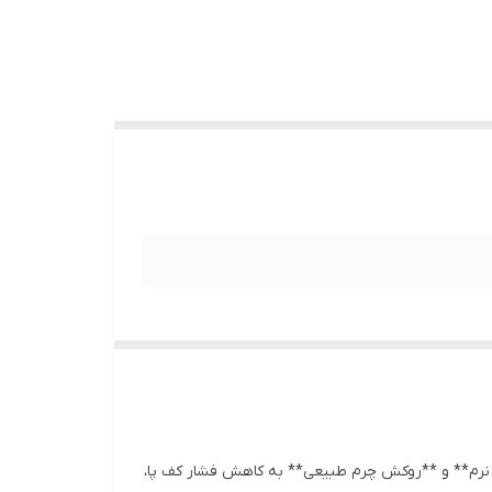
ی نرم** و **روکش چرم طبیعی** به کاهش فشار کف پا،