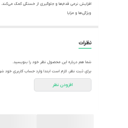
افزایش نرمی قدم‌ها و جلوگیری از خستگی کمک می‌کند
ویژگی‌ها و مزایا
- **ژل سیلیکونی ضربه‌گیر**: جذب شوک و کاهش فشار و
- **روکش چرم طبیعی**: تنفس‌پذیرتر، کمک به کاهش
- **افزایش راحتی در راه رفتن و ایستادن طولانی**
نظرات
- کمک به **کاهش درد کف پا** و خستگی ناشی از فعالیت
- **پایداری بهتر داخل کفش** و کاهش لغزش پا (بست
شما هم درباره این محصول نظر خود را بنویسید.
- مناسب برای استفاده در **کفش‌های روزمره، رسمی 
برای ثبت نظر، لازم است ابتدا وارد حساب کاربری خود شو
مناسب برای
افزودن نظر
- افرادی که زمان زیادی **سرپا هستند** (کارمندان، فر
- کسانی که **پاشنه‌درد یا فشار در پنجه پا** دارند
- افرادی که به دنبال **کفی نرم‌تر با روکش طبیعی و ر
- استفاده روزمره برای افزایش راحتی کفش‌های رسمی/چر
نحوه استفاده و نگهداری