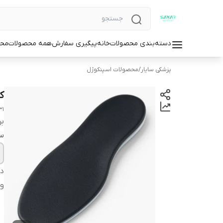
دسته‌بندی محصولات
خانه
پیگیری سفارش
همه محصولات
محص
پزشکی سایار
/
محصولات اسپنکوژل
ک
31
بر
سا
دس
وا