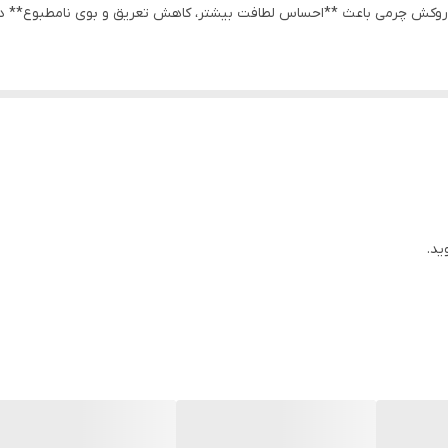
. روکش چرمی باعث **احساس لطافت بیشتر، کاهش تعریق و بوی نامطبوع** 
ارد بر پاشنه و پنجه
 تعریق، حس لوکس و راحت
 روزانه
ه به مدل کفش)
و بعضی کفش‌های طبی**
ید.
وشندگان، پرستاران و…)
احت** هستند
م