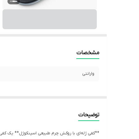
مشخصات
وارانتی
توضیحات
**کفی ژله‌ای با روکش چرم طبیعی اسپنکوژل** یک کفی 