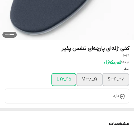
کفی ژله‌ای پارچه‌ای تنفس پذیر
1029
برند:
اسپنکوژل
سایز
L 42_45
M 38_41
S 34_37
دارد
مشخصات