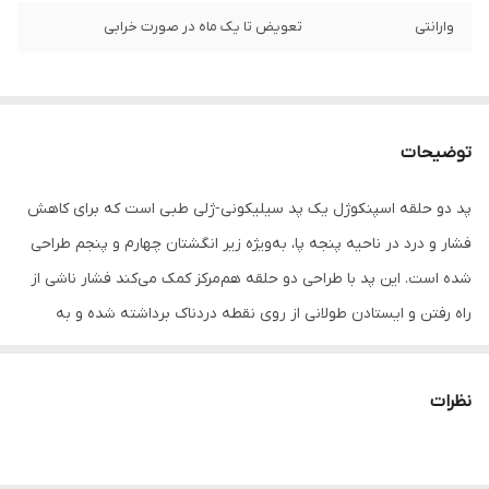
وارانتی
تعویض تا یک ماه در صورت خرابی
توضیحات
پد دو حلقه اسپنکوژل یک پد سیلیکونی‑ژلی طبی است که برای کاهش
فشار و درد در ناحیه پنجه پا، به‌ویژه زیر انگشتان چهارم و پنجم طراحی
شده است. این پد با طراحی دو حلقه هم‌مرکز کمک می‌کند فشار ناشی از
راه رفتن و ایستادن طولانی از روی نقطه دردناک برداشته شده و به
اطراف منتقل شود. به همین دلیل برای افرادی که در قسمت خارجی
پنجه پا دچار درد، پینه یا حساسیت هستند بسیار کاربردی است.
نظرات
جنس ژلی نرم و انعطاف‌پذیر این پد باعث جذب ضربه و کاهش فشار
وارد شده به ناحیه متاتارس می‌شود و راحتی بیشتری هنگام راه رفتن
ایجاد می‌کند. پد دو حلقه اسپنکو به‌راحتی داخل کفش یا زیر جوراب قرار