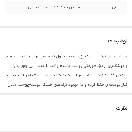
وارانتی
تعویض تا یک ماه در صورت خرابی
توضیحات
جوراب کامل ترک پا اسپنکوژل یک محصول تخصصی برای حفاظت، ترمیم
و پیشگیری از ترک‌خوردگی پوست پاشنه و کف پا است. این جوراب با
داشتن **لایه ژله‌ای نرم و مرطوب‌کننده** در ناحیه پاشنه، رطوبت مورد
نیاز پوست را حفظ کرده و به بهبود ترک‌های خشک، پوسته‌پوسته شدن
و زبری پاشنه کمک می‌کند.
طراحی آن به‌صورت **جوراب کامل** است، یعنی با پوشاندن کامل پا،
نظرات
لایه ژله‌ای در تماس دائمی با پوست قرار می‌گیرد و تأثیر مرطوب‌کننده
بیشتری ایجاد می‌کند. جنس کشی و نرم جوراب باعث می‌شود پا در آن
احساس راحتی داشته باشد و بدون لیز خوردن، روی پا ثابت بماند.