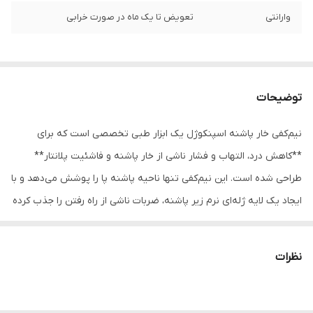
وارانتی
تعویض تا یک ماه در صورت خرابی
توضیحات
نیم‌کفی خار پاشنه اسپنکوژل یک ابزار طبی تخصصی است که برای
**کاهش درد، التهاب و فشار ناشی از خار پاشنه و فاشئیت پلانتار**
طراحی شده است. این نیم‌کفی تنها ناحیه پاشنه پا را پوشش می‌دهد و با
ایجاد یک لایه ژله‌ای نرم زیر پاشنه، ضربات ناشی از راه رفتن را جذب کرده
و فشار مستقیم روی خار پاشنه را به‌طور چشمگیری کم می‌کند.
ژل نرم به‌کاررفته در نیم‌کفی، هنگام راه رفتن یا ایستادن نقش بالشتک
نظرات
حمایتی را دارد و با کاهش شوک‌ها، اجازه می‌دهد بافت‌های ملتهب اطراف
پاشنه فرصت ترمیم پیدا کنند. طراحی آن به‌صورتی است که ارتفاع
پاشنه را کمی بالا می‌برد و این کار باعث کشش کمتر در فاشیای کف پا