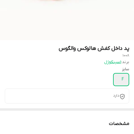
پد داخل کفش هالوکس والگوس
1008
برند:
اسپنکوژل
سایز
F
دارد
مشخصات