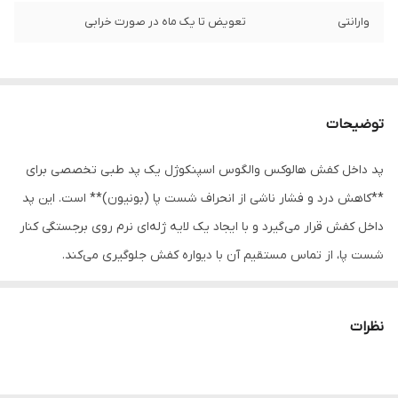
وارانتی
تعویض تا یک ماه در صورت خرابی
توضیحات
پد داخل کفش هالوکس والگوس اسپنکوژل یک پد طبی تخصصی برای
**کاهش درد و فشار ناشی از انحراف شست پا (بونیون)** است. این پد
داخل کفش قرار می‌گیرد و با ایجاد یک لایه ژله‌ای نرم روی برجستگی کنار
شست پا، از تماس مستقیم آن با دیواره کفش جلوگیری می‌کند.
در عارضه هالوکس والگوس، استخوان کنار شست به سمت بیرون
برجسته می‌شود و هنگام پوشیدن کفش دچار فشار، التهاب و سوزش
نظرات
می‌گردد. ژل نرم و انعطاف‌پذیر اسپنکوژل مانند یک ضربه‌گیر عمل کرده و
اصطکاک و فشار را به‌طور محسوسی کاهش می‌دهد. در نتیجه، راه رفتن
راحت‌تر شده و درد روزانه کمتر می‌شود.