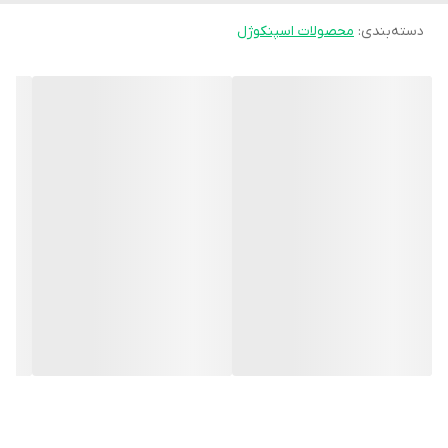
دسته‌بندی
:
محصولات اسپنکوژل
این پد طراحی باریک و سبک دارد تا داخل کفش‌های روزمره، اداری و حتی
برخی کفش‌های رسمی قابل استفاده باشد، بدون اینکه فضای زیادی
اشغال کند. همچنین به دلیل جنس ژله‌ای نرم، با فرم پا سازگار می‌شود و
احساس طبیعی‌تری ایجاد می‌کند.
مناسب برای:
- هالوکس والگوس (انحراف شست پا)
- برجستگی استخوان کنار شست
- التهاب و قرمزی ناشی از فشار کفش
- افرادی که کفش باعث ساییدگی کنار شستشان می‌شود
ویژگی‌ها:
- ژل نرم و انعطاف‌پذیر برای کاهش فشار و اصطکاک
- محافظت از برجستگی بونیون داخل کفش
- طراحی سبک و کم‌حجم
- مناسب استفاده روزانه