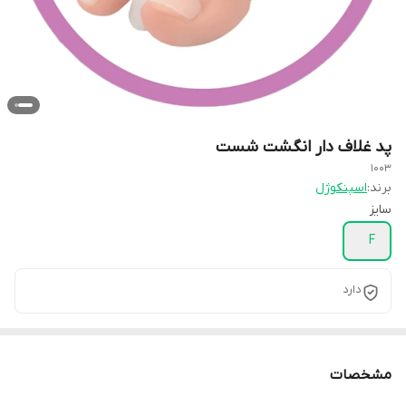
پد غلاف دار انگشت شست
1003
برند:
اسپنکوژل
سایز
F
دارد
مشخصات