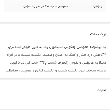
وارانتی
تعویض تا یک ماه در صورت خرابی
توضیحات
پد پیشرفته هالوکس والگوس اسپنکوژل یک پد طبی طراحی‌شده برای
**کاهش درد، فشار و کمک به اصلاح وضعیت انگشت شست پا در افراد
مبتلا به هالوکس والگوس (انحراف شست پا)** است. این پد با ایجاد
فاصله مناسب بین انگشت شست و انگشت کناری و همچنین محافظت
از برجستگی استخوان کنار شست، به کاهش اصطکاک و فشار کفش کمک
می‌کند.
نظرات
ژل نرم و انعطاف‌پذیر اسپنکوژل مانند یک **ضربه‌گیر محافظتی** عمل
کرده و از تماس مستقیم بونیون با کفش جلوگیری می‌کند. در نتیجه درد،
التهاب و قرمزی این ناحیه کاهش یافته و راه رفتن راحت‌تر می‌شود.