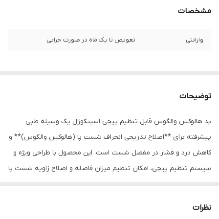
مشخصات
وارانتی
تعویض تا یک ماه در صورت خرابی
توضیحات
پد هالوکس والگوس قابل تنظیم پیچی اسپنکوژل یک وسیله طبی
پیشرفته برای **اصلاح تدریجی انحراف شست پا (هالوکس والگوس)** و
کاهش درد و فشار در مفصل شست است. این محصول با طراحی ویژه و
سیستم تنظیم پیچی، امکان تنظیم میزان فاصله و اصلاح زاویه شست پا
را به‌صورت تدریجی فراهم می‌کند.
در این پد، یک بخش محافظ ژله‌ای نرم روی برجستگی استخوان کنار
نظرات
شست قرار می‌گیرد و از تماس مستقیم آن با کفش جلوگیری می‌کند.