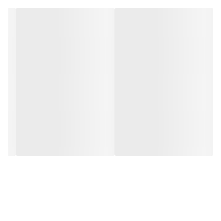
- هنگام فعالیت‌های ورزشی مدرسه
- پیشگیری از آسیب در کودکانی که سابقه پیچ‌خوردگی دارند
⚠️ در شکستگی یا آسیب شدید، باید حتماً پزشک نوع بریس مناسب
(گاهی آتل یا بوت طبی) را تعیین کند.
⭐ ویژگی‌های قوزک‌بند کودک آدور
- پارچه **کشسان، نرم و ضدحساسیت**
- طراحی **سبک و متناسب با پای کودک**
- ایجاد **فشار ملایم (Compression)** برای کاهش تورم
- تهویه مناسب برای جلوگیری از تعریق
- قابل استفاده داخل کفش
- قابل شستشو
برخی مدل‌ها ممکن است دارای:
- بند ضربدری (مدل لیگامانی) برای ثبات بیشتر
- آتل‌های جانبی نرم برای حمایت اضافه