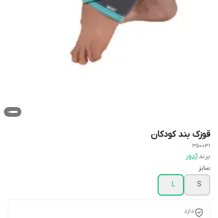
قوزک بند کودکان
350031
برند:
آدور
سایز
L
S
دارد