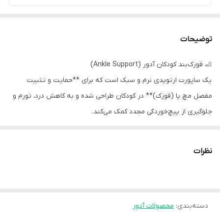
توضیحات
🦶 قوزک‌بند کودکان آدور (Ankle Support)
یک ساپورت ارتوپدی نرم و سبک است که برای **حمایت و تثبیت
مفصل مچ پا (قوزک)** در کودکان طراحی شده و به کاهش درد، تورم و
جلوگیری از پیچ‌خوردگی مجدد کمک می‌کند.
✅ موارد استفاده
معمولاً در شرایط زیر کاربرد دارد:
نظرات
- پیچ‌خوردگی خفیف تا متوسط مچ پا
- کشیدگی رباط‌های قوزک
- بی‌ثباتی خفیف مچ پا
دسته‌بندی
:
محصولات آدور
- بعد از باز کردن گچ (مرحله حمایت)