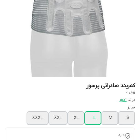
کمربند صادراتی پرسور
210891
برند:
آدور
سایز
XXXL
XXL
XL
L
M
S
دارد