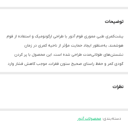
توضیحات
پشت‌کمری طبی مموری فوم آدور با طراحی ارگونومیک و استفاده از فوم
هوشمند، به‌منظور ایجاد حمایت مؤثر از ناحیه کمری در زمان
نشستن‌های طولانی‌مدت طراحی شده است. این محصول با پر کردن
گودی کمر و حفظ راستای صحیح ستون فقرات، موجب کاهش فشار وارد
بر مهره‌ها و عضلات کمری شده و به بهبود وضعیت نشستن کمک
می‌کند.
نظرات
هسته اصلی این پشت‌کمری از **مموری فوم باکیفیت** ساخته شده که
به‌صورت تدریجی با فرم بدن هماهنگ می‌شود و احساس راحتی بیشتری
ایجاد می‌کند. این ویژگی باعث می‌شود کاربر در طول استفاده، کاهش
دسته‌بندی
:
محصولات آدور
محسوس خستگی و افزایش راحتی را تجربه کند.
روکش تنفس‌پذیر و مقاوم، دوخت دقیق و ابعاد استاندارد از دیگر