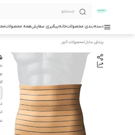
دسته‌بندی محصولات
خانه
پیگیری سفارش
همه محصولات
محص
پزشکی سایار
/
محصولات آدور
ش
61
بر
ان
دس
اس
سا