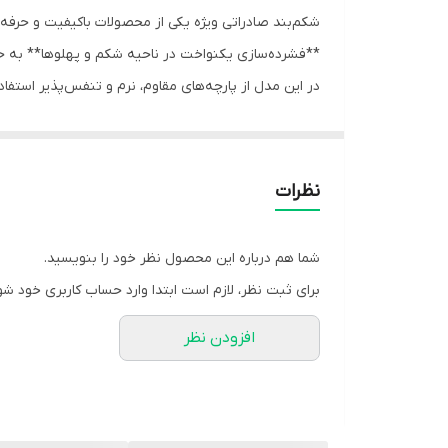
شکم‌بند صادراتی ویژه یکی از محصولات باکیفیت و حرفه‌
**فشرده‌سازی یکنواخت در ناحیه شکم و پهلوها** به ح
در این مدل از پارچه‌های مقاوم، نرم و تنفس‌پذیر استف
باعث می‌شود شکم‌بند به‌خوبی با فرم بدن هماهنگ شده و 
ویژگی‌های کلیدی
- **کیفیت ساخت صادراتی:** تولید با متریال باکیفیت و 
نظرات
- **فشرده‌سازی یکنواخت شکم:** کمک به حمایت از 
- **پارچه نرم و تنفس‌پذیر:** جلوگیری از تعریق و ح
شما هم درباره این محصول نظر خود را بنویسید.
- **طراحی ارگونومیک:** قرارگیری مناسب روی بدن و اف
برای ثبت نظر، لازم است ابتدا وارد حساب کاربری خود شو
- **دوخت مقاوم و بادوام:** مناسب استفاده طولانی‌مد
افزودن نظر
موارد کاربرد
- **حمایت از عضلات شکم در فعالیت‌های روزمره**
- **کمک به کاهش درد و ضعف عضلات شکمی**
- **استفاده پس از برخی جراحی‌های شکمی (طبق نظر 