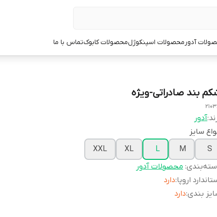
ولات آدور
محصولات اسپنکوژل
محصولات کابوک
تماس با ما
کم بند صادراتی-ویژه
2103
ند:
آدور
واع سایز
XXL
XL
L
M
S
ته‌بندی
:
محصولات آدور
تاندارد اروپا
:
دارد
یز بندی
:
دارد