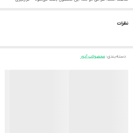
دست در داخل آویز راحت‌تر بوده و حمایت بهتری از اندام فوقانی ایجاد
شود**.
نظرات
این آویز با استفاده از **بند گردنی قابل تنظیم** وزن دست را تحمل
کرده و از وارد شدن فشار به عضلات و مفاصل آسیب‌دیده جلوگیری
می‌کند. همچنین طراحی آن به گونه‌ای است که دست در وضعیت
دسته‌بندی
:
محصولات آدور
مناسب قرار گرفته و از حرکات اضافی که ممکن است روند درمان را مختل
کند جلوگیری می‌شود.
**ویژگی‌ها:**
- طراحی دو تکه برای قرارگیری بهتر دست
- حمایت مناسب از دست، ساعد و آرنج
- دارای بند گردنی قابل تنظیم
- ساخته شده از پارچه سبک، نرم و قابل تنفس
- استفاده آسان و راحت در طول روز
- قابل استفاده برای دست راست و چپ