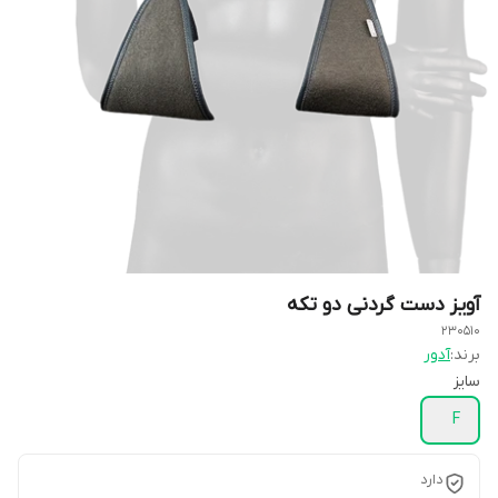
آویز دست گردنی دو تکه
230510
برند:
آدور
سایز
F
دارد