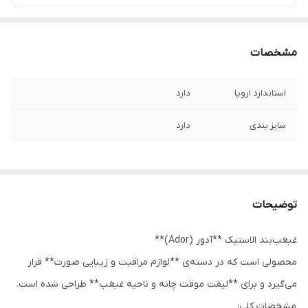
مشخصات
استاندارد اروپا
دارد
سایز بندی
دارد
توضیحات
غبغب‌بند الاستیک **آدور (Ador)**
محصولی است که در دسته‌ی **لوازم مراقبت و زیبایی صورت** قرار
می‌گیرد و برای **لیفت موقت چانه و ناحیه غبغب** طراحی شده است.
مشخصات کلی: