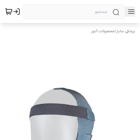
پزشکی سایار
/
محصولات آدور