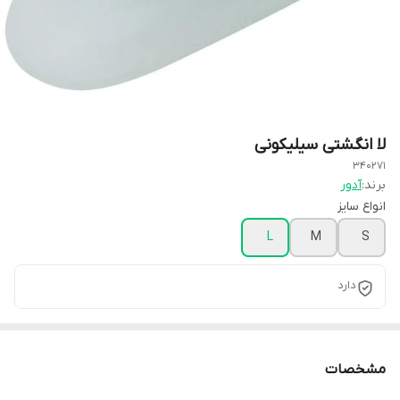
لا انگشتی سیلیکونی
340271
برند:
آدور
انواع سایز
L
M
S
دارد
مشخصات