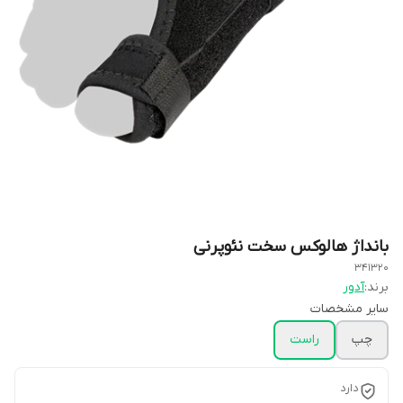
بانداژ هالوکس سخت نئوپرنی
341320
برند:
آدور
سایر مشخصات
چپ
راست
دارد