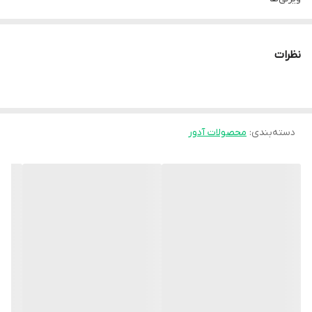
- ساخته شده از **پارچه نئوپرن با کیفیت** برای ایجاد گرما و افزایش
گردش خون
نظرات
- دارای **آتل یا نگهدارنده سخت** در کنار شست برای اعمال اصلاح
تدریجی
- **بندهای چسبی قابل تنظیم (ولکرو)** برای فیکس شدن بهتر روی پا
دسته‌بندی
:
محصولات آدور
- طراحی **ارگونومیک و سبک**
- قابل استفاده برای **پای راست و چپ**
کاربردها
- کمک به **اصلاح انحراف شست پا** در مراحل خفیف تا متوسط
- **کاهش درد و التهاب بونیون** (برجستگی کنار شست)
- جلوگیری از **پیشرفت بدشکلی**
- استفاده در **دوره نقاهت پس از جراحی هالوکس والگوس**
مزایا