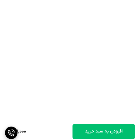
- بهتر است طبق **توصیه پزشک یا فیزیوتراپیست** استفاده شود.
نکات پیشنهادی:
• استفاده از کفش‌های متناسب با سایز پا می‌تواند راه مناسبی برای
پیشگیری از هالوکس والگوس (انحراف شست پا) باشد. کفش مناسب
باید در اطراف انگشتان فضای زیادی داشته و شکل آن همانند فرم پای
شما باشد.
• در صورتی که این محصول توسط افراد دارای بیماری‌های پوستی
استفاده شده است، نباید توسط فرد دیگری مورد استفاده مجدد قرار
گیرد.
• این محصول را با آب سرد شسته و از فشردن و چنگ زدن آن اجتناب
نماييد
• برای تمیز کردن این محصول از مواد شوینده سخت و الکل استفاده
نکنید.
افزودن به سبد خرید
998,000