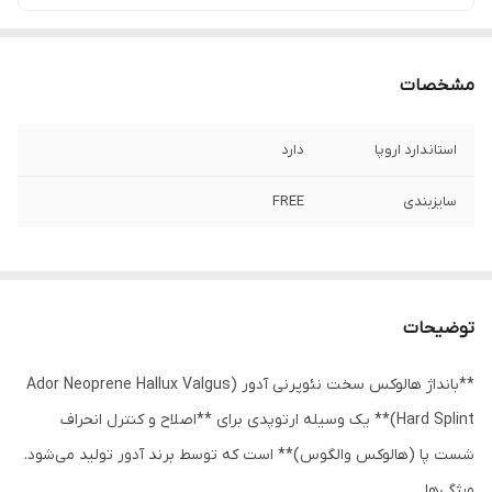
مشخصات
استاندارد اروپا
دارد
سایزبندی
FREE
توضیحات
**بانداژ هالوکس سخت نئوپرنی آدور (Ador Neoprene Hallux Valgus
Hard Splint)** یک وسیله ارتوپدی برای **اصلاح و کنترل انحراف
شست پا (هالوکس والگوس)** است که توسط برند آدور تولید می‌شود.
ویژگی‌ها