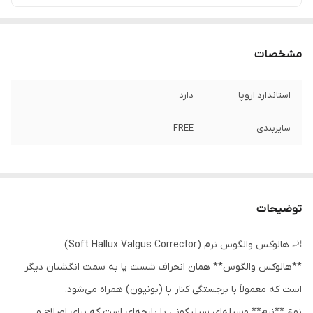
مشخصات
استاندارد اروپا
دارد
سایزبندی
FREE
توضیحات
🦶 هالوکس والگوس نرم (Soft Hallux Valgus Corrector)
**هالوکس والگوس** همان انحراف شست پا به سمت انگشتان دیگر
است که معمولاً با برجستگی کنار پا (بونیون) همراه می‌شود.
نوع **نرم** وسیله‌ای سیلیکونی یا پارچه‌ای است که برای اصلاح و