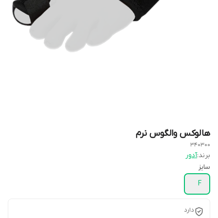
هالوکس والگوس نرم
340300
برند:
آدور
سایز
F
دارد