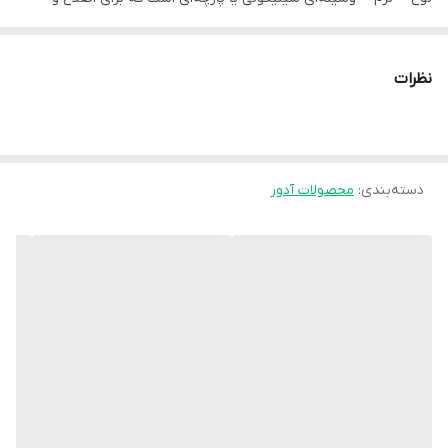
کاهش درد در مراحل خفیف تا متوسط استفاده می‌شود.
-🔹 ویژگی‌ها
نظرات
- ✅ ساخته شده از **سیلیکون طبی نرم** یا پارچه کشی
- ✅ دارای **پد محافظ برجستگی شست**
- ✅ دارای **جداکننده انگشت (Toe Separator)**
دسته‌بندی
:
محصولات آدور
- ✅ سبک و قابل استفاده داخل کفش
-🔹 کاربردها
- کاهش درد و فشار روی برجستگی کنار شست
- جلوگیری از پیشرفت انحراف در مراحل اولیه
- اصلاح خفیف راستای انگشت شست
- کاهش اصطکاک و التهاب هنگام راه رفتن
-🔹 مزایا
- راحت و انعطاف‌پذیر
- قابل شستشو