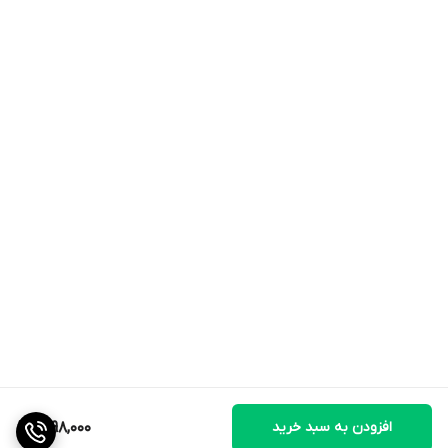
• در صورتی که این محصول توسط افراد دارای بیماری‌های پوستی
استفاده شده است، نباید توسط فرد دیگری مورد استفاده مجدد قرار
گیرد.
• این محصول را با آب سرد شسته و از فشردن و چنگ زدن آن اجتناب
نماييد
• برای تمیز کردن این محصول از مواد شوینده سخت و الکل استفاده
نکنید.
افزودن به سبد خرید
1,698,000