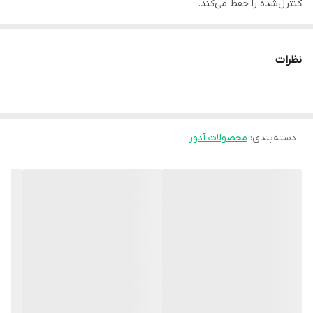
کنترل‌شده را حفظ می‌کند.
### ویژگی‌ها
- **جنس نئوپرن**
نظرات
پارچه نئوپرنی باعث ایجاد گرما در ناحیه مچ شده و به افزایش گردش
خون، کاهش درد و تسریع روند بهبود کمک می‌کند.
- **فنرهای جانبی**
دسته‌بندی
:
محصولات آدور
در دو طرف قوزک فنرهای انعطاف‌پذیر قرار دارد که از پیچ‌خوردگی و
حرکات ناگهانی مچ جلوگیری کرده و پایداری بیشتری ایجاد می‌کند.
- **طراحی جلوباز**
قسمت جلوی قوزک‌بند باز است و معمولاً با بند چسبی (ولکرو) بسته
می‌شود؛ بنابراین:
- پوشیدن و درآوردن آن آسان‌تر است
- میزان فشار و فیت شدن قابل تنظیم است
- برای پاهای با اندازه‌های مختلف راحت‌تر استفاده می‌شود.