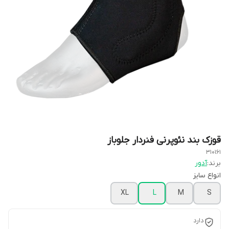
قوزک بند نئوپرنی فنردار جلوباز
310161
برند:
آدور
انواع سایز
XL
L
M
S
دارد