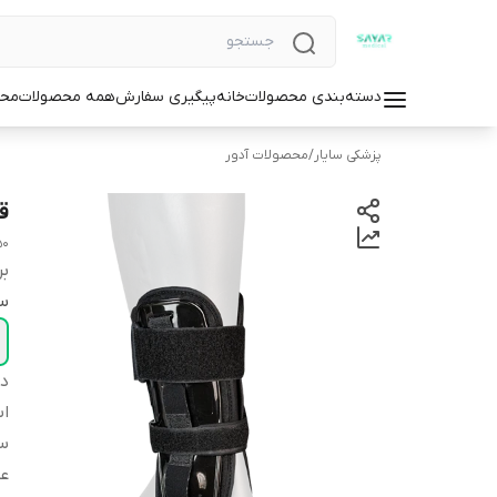
دسته‌بندی محصولات
خانه
پیگیری سفارش
همه محصولات
محص
پزشکی سایار
/
محصولات آدور
ق
50
بر
سا
دس
اس
سا
عم