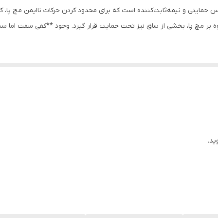
بریس حمایتی و نیمه‌ثابت‌کننده است که برای محدود کردن حرکات ناایمن مچ پا،
وه بر مچ پا، بخشی از ساق نیز تحت حمایت قرار گیرد. وجود **کفی سفت اما س
حرکات ناگهانی و خطرناک (چرخش، پیچ‌خوردگی، خم شدن بیش از حد) را محدود کن
ع باعث پایداری بیشتر و کنترل بهتر حرکات مچ پا می‌شود.
ید.