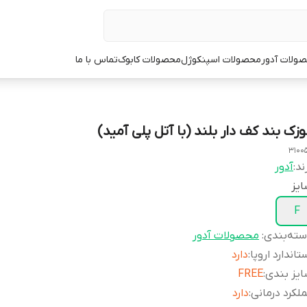
ولات آدور
محصولات اسپنکوژل
محصولات کابوک
تماس با ما
وزک بند کف دار بلند (با آتل پلی آمید)
3100
ند:
آدور
یز
F
ته‌بندی
:
محصولات آدور
تاندارد اروپا
:
دارد
یز بندی
:
FREE
لکرد درمانی
:
دارد