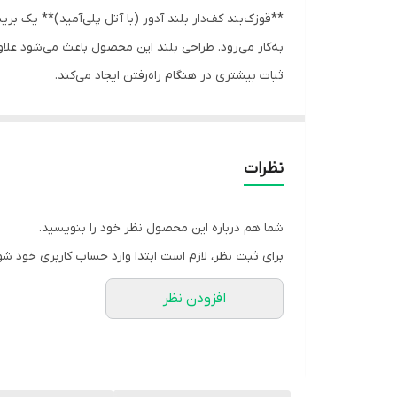
**قوزک‌بند کف‌دار بلند آدور (با آتل پلی‌آمید)** یک 
به‌کار می‌رود. طراحی بلند این محصول باعث می‌شود علا
ثبات بیشتری در هنگام راه‌رفتن ایجاد می‌کند.
### ویژگی‌ها
- **دارای آتل‌های پلی‌آمید سبک و مقاوم**
آتل‌های پلی‌آمیدی در دو طرف قوزک قرار گرفته‌اند تا 
نظرات
شود.
- **طراحی بلند برای حمایت بهتر**
شما هم درباره این محصول نظر خود را بنویسید.
بخش بالاتر تا یک‌سوم پایینی ساق ادامه دارد. این موضو
برای ثبت نظر، لازم است ابتدا وارد حساب کاربری خود شو
- **کفی زیرپایی یکپارچه**
افزودن نظر
زیر محصول یک پلیت / کفی تعبیه شده که:
- نقش تکیه‌گاهی دارد
- فشار وزن را بهتر پخش می‌کند
- به هماهنگی حرکتی مچ و کف پا کمک می‌کند