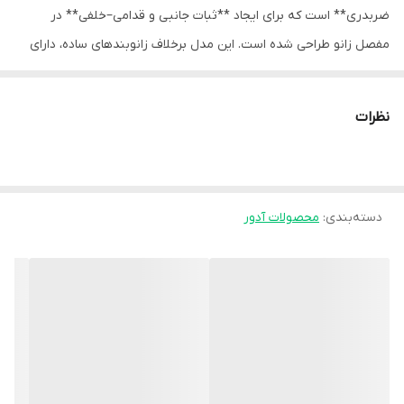
ضربدری** است که برای ایجاد **ثبات جانبی و قدامی–خلفی** در
مفصل زانو طراحی شده است. این مدل برخلاف زانوبندهای ساده، دارای
یک **بافت مقاوم و محکم** در ناحیۀ جلوی زانو (پاتلا) و **بندهای
قرینه و کنترل‌کننده** است که فشار و ثبات را به‌صورت هدفمند روی
نظرات
مفصل توزیع می‌کند.
زانوبند پالمبو عمدتاً برای حمایت از **رباط‌ها (به‌ویژه MCL ،LCL) و
کشکک** کاربرد دارد و برای فعالیت‌های ورزشی و همچنین دوران
دسته‌بندی
:
محصولات آدور
توان‌بخشی انتخاب بسیار مناسبی محسوب می‌شود. طراحی منحصربه‌فرد
آن باعث می‌شود بدون محدود کردن حرکت طبیعی زانو، سطح بالایی از
حفاظت فراهم شود.
ویژگی‌های کلیدی
- **طراحی پالمبو با بندهای ضربدری:**
افزایش قابل‌توجه ثبات جانبی و قدامی–خلفی زانو
- **حمایت عالی از کشکک (Patella):**