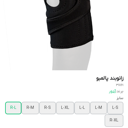
زانوبند پالمبو
311161
برند:
آدور
سایز
R-L
R-M
R-S
L-XL
L-L
L-M
L-S
R-XL