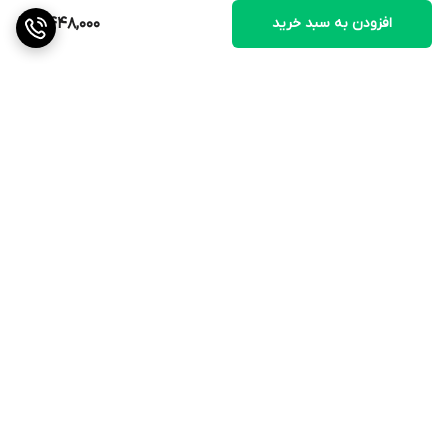
نماييد
افزودن به سبد خرید
2,448,000
• برای تمیز کردن این محصول از مواد شوینده سخت و الکل استفاده
نکنید.
برگشت به بالا
ارسال ویژه
ضمانت اصالت کالا