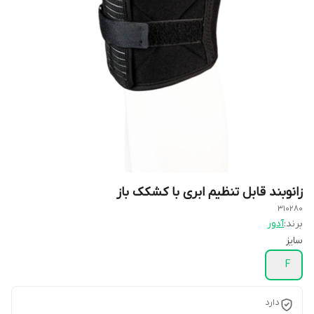
زانوبند قابل تنظیم ابری با کشکک باز
310280
برند:
آدور
سایز
F
دارد