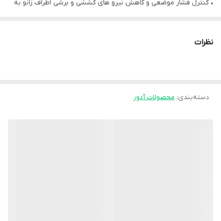
• کنترل فشار موضعی و کاهش نیرو های کششی و برشی اطراف زانو به
وسیله بند های چسبی قابل تنظیم استفاده می‌شود.
• جلوگیری از انحراف کشکک زانو به وسیله پد دوار(کشکک باز)
نظرات
• ایجاد گرمای موضعی و افزایش گردش خون به منظور جلوگیری یا
بهبود آسیب دیدگی
• طراحی متناسب با هر دو پای چپ و راست
دسته‌بندی
:
محصولات آدور
موارد استفاده:
• در رفتگی مکرر مفصل زانو
• ورزش های سنگین
• کشیدگی، رگ به رگ شدن و آسیب خفیف لیگامانی زانو
• آرتروز زانو
• بیماری هاوس میکر
• سائیدگی غضروف و کشکک