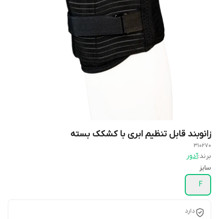
زانوبند قابل تنظیم ابری با کشکک بسته
310270
برند:
آدور
سایز
F
دارد