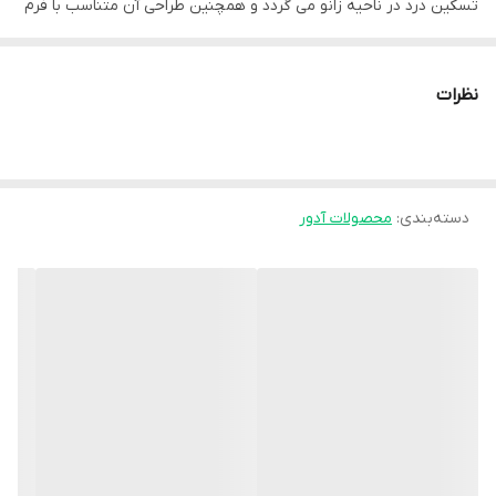
تسکین درد در ناحیه زانو می گردد و همچنین طراحی آن متناسب با فرم
آناتومیک زانو می باشد
• این محصول کنترل فشار موضعی و کاهش نیرو های کششی و برشی
نظرات
اطراف زانو استفاده می‌شود.
• یکی دیگر از وظایف زانو بند ورزاست. البته با کنترل این نیروی حمایت
کننده زانو های حساس و ضعیف (کشکک بسته) • ایجاد گرمای موضعی
دسته‌بندی
:
محصولات آدور
و افزایش گردش خون به منظور جلوگیری یا بهبود آسیب دیدگی
• طراحی متناسب با هر دو پای چپ و راست
موارد استفاده:
• شلی مفصل زانو(لاکسیتی)
• آسیب دیدگی مفصل زانو
• ورزش های سنگین
• کشیدگی، رگ به رگ شدن و آسیب خفیف لیگامانی زانو