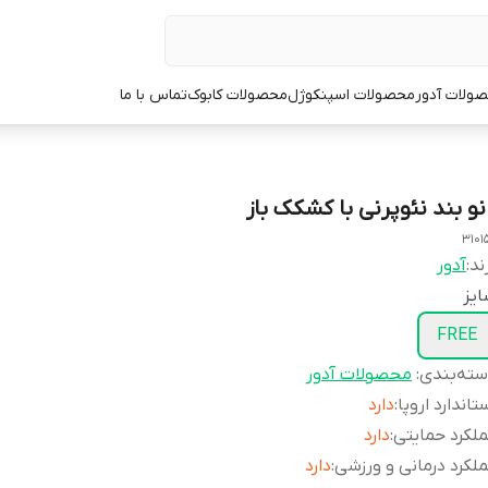
ولات آدور
محصولات اسپنکوژل
محصولات کابوک
تماس با ما
انو بند نئوپرنی با کشکک باز
3101
ند:
آدور
یز
FREE
ته‌بندی
:
محصولات آدور
تاندارد اروپا
:
دارد
لکرد حمایتی
:
دارد
لکرد درمانی و ورزشی
:
دارد