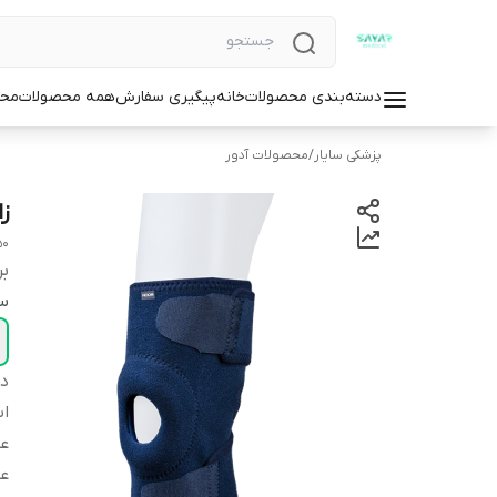
دسته‌بندی محصولات
خانه
پیگیری سفارش
همه محصولات
محص
پزشکی سایار
/
محصولات آدور
ز
50
بر
سا
دس
اس
عم
عم