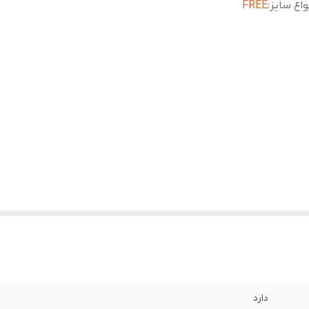
واع سایز
:
FREE
دارد