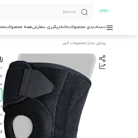
دسته‌بندی محصولات
خانه
پیگیری سفارش
همه محصولات
محص
پزشکی سایار
/
محصولات آدور
ز
60
بر
سا
دس
اس
عم
ق