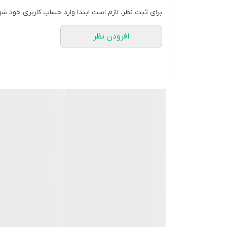
- **فنرهای جانبی فلزی:**
برای ثبت نظر، لازم است ابتدا وارد حساب کاربری خود شو
افزایش ثبات جانبی زانو و جلوگیری از حرکات ناخواسته
افزودن نظر
- **جنس نئوپرن طبی:**
حفظ گرما، افزایش تعریق و تسریع روند بهبود
- **پوشش مناسب برای استفاده زیر لباس:**
طراحی ارگونومیک و ضخامت متناسب
- **قابلیت تنظیم با بست ولکرو (چسبی):**
سهولت در پوشیدن و تنظیم فشار دلخواه
- **دوخت بادوام و طول عمر بالا**
موارد کاربرد
- کشیدگی یا آسیب‌دیدگی لیگامان‌های زانو
- بی‌ثباتی خفیف تا متوسط مفصل زانو
- حمایت پس از آسیب‌های ورزشی یا جراحی
- آرتروز و درد مزمن زانو