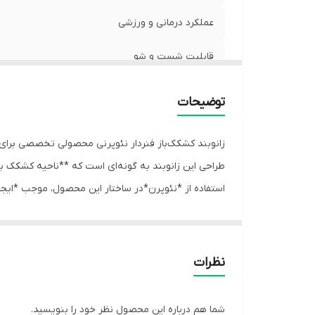
عملکرد درمانی و ورزشی
قابلیت شست و شو
انواع سایز
توضیحات
زانوبند کشکک‌باز فنردار نئوپرنی محصولی تخصصی برای *
طراحی این زانوبند به گونه‌ای است که **ناحیه کشکک ب
استفاده از *نئوپرن*در ساختار این محصول، موجب *ایجاد
**کنترل حرکات جانبی و ثبات بیشتر زانو** کمک می‌کن
زیره‌های تنظیم‌شونده، قرارگیری راحت و دوخت مقاوم، ای
ویژگی‌های کلیدی
نظرات
- **ناحیه کشکک باز:**
حمایت و هدایت کشکک، کاهش فشار و جلوگیری از جاب
شما هم درباره این محصول نظر خود را بنویسید.