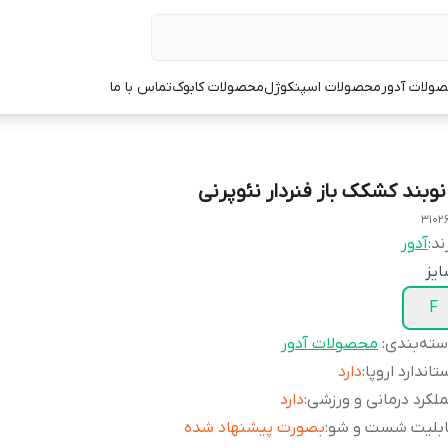
ولات آدور
محصولات اسپنکوژل
محصولات کابوک
تماس با ما
انوبند کشکک باز فنردار نئوپرنی
3102
ند:
آدور
یز
F
ته‌بندی
:
محصولات آدور
تاندارد اروپا
:
دارد
لکرد درمانی و ورزشی
:
دارد
ابلیت شست و شو
:
بصورت پیشنهاد شده