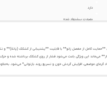
دارد
بصورت پیشنهاد شده
FREE
*حمایت کامل از مفصل زانو** با قابلیت **پشتیبانی از کشکک (پاتلا)** و تثبی
از** می‌ماند؛ این ویژگی باعث می‌شود فشار از روی کشکک برداشته شده و حر
 گرمای موضعی، افزایش گردش خون و تسریع روند بازتوانی* می‌شود. به‌علاوه،
د و ریسک آسیب‌های مجدد را کاهش می‌دهد.
ن محصول را به انتخابی مناسب برای استفاده طولانی‌مدت و انجام فعالیت‌های 
ه‌جایی