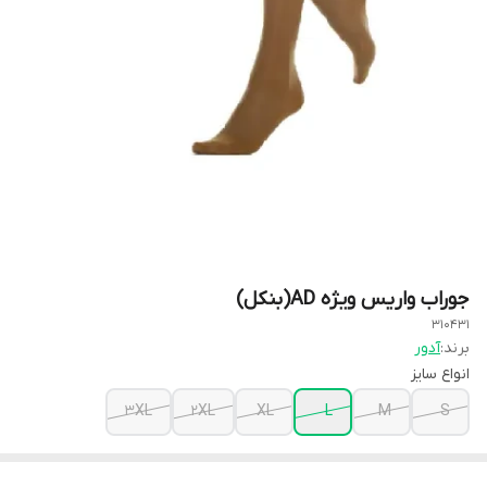
جوراب واریس ویژه AD(بنکل)
310431
برند:
آدور
انواع سایز
3XL
2XL
XL
L
M
S