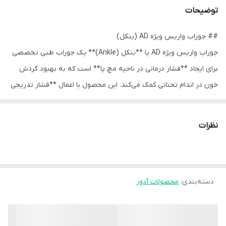
توضیحات
## جوراب واریس ویژه AD (بنکل)
جوراب واریس ویژه AD یا **بنکل (Ankle)** یک جوراب طبی تخصصی
برای ایجاد **فشار درمانی در ناحیه مچ پا** است که به بهبود گردش
خون در اندام تحتانی کمک می‌کند. این محصول با اعمال **فشار تدریجی
و کنترل‌شده در ناحیه مچ** باعث کاهش تجمع خون در رگ‌ها شده و در
پیشگیری و کنترل علائم اولیه واریس مؤثر است.
نظرات
طراحی این جوراب به‌صورت **کوتاه تا ناحیه مچ پا** بوده و برای افرادی
مناسب است که نیاز به فشار درمانی در قسمت پایین پا دارند اما ترجیح
می‌دهند از جوراب‌های بلندتر استفاده نکنند. استفاده از الیاف کشسان
دسته‌بندی
:
محصولات آدور
باکیفیت در این محصول باعث می‌شود جوراب به‌خوبی روی پا قرار گرفته
و در عین ایجاد فشار مناسب، راحتی لازم برای استفاده روزانه را فراهم
کند.