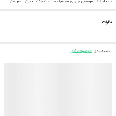
• ایجاد فشار موضعی بر روی سیاهرگ ها باعث برگشت بهتر و سریعتر
مایعات لنفافی و خون از اندام تحتانی به سمت قلب می شود.
• طراحی مناسب با هر دو پای چپ و راست
نظرات
موارد استفاده:
• تسکین درد ناشی از تجمع خون سیاهرگی در پاها به ویژه خانم های
باردار
دسته‌بندی
:
محصولات آدور
• رفع اختلال در عملکرد غدد لنفافی به منظور برگشت بهتر مایع لنف
• بهبود گردش خون و کاهش تورم پس از باز کردن گچ در شکستگی ها
• ایجاد گرمای موضعی در بخش های مختلف پا
• جلوگیری از لخته شدن خون در پاهای بیماران بستری شده
نکات پیشنهادی:
• در صورتی که این محصول توسط افراد دارای بیماری‌های پوستی