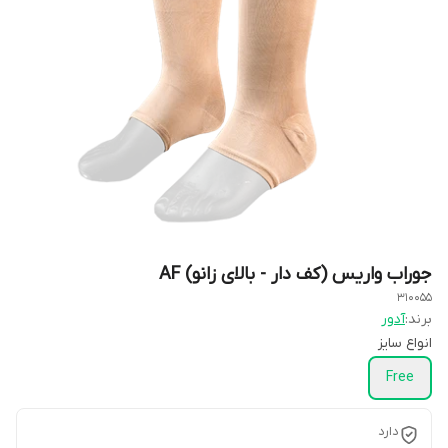
جوراب واریس (کف دار - بالای زانو) AF
310055
برند:
آدور
انواع سایز
Free
دارد