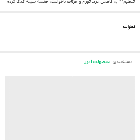
تنظیم** به کاهش درد، تورم و حرکات ناخواسته قفسه سینه کمک کرده
و شرایط مناسب‌تری برای ترمیم بافت‌ها فراهم می‌کند.
ویژگی اصلی این مدل وجود **بندهای نردبانی (چندمرحله‌ای)** است که
نظرات
امکان **تنظیم دقیق میزان فشردگی و سایز** را فراهم می‌سازد. این
طراحی باعث می‌شود محصول برای افراد با فرم‌های بدنی مختلف مناسب
بوده و کاربر بتواند میزان فشار موردنیاز را به‌راحتی تنظیم کند.
دسته‌بندی
:
محصولات آدور
پارچه به‌کاررفته در این حمایت‌کننده معمولاً **نرم، سبک و تنفس‌پذیر**
است تا در طول دوره نقاهت، راحتی بیمار حفظ شده و از ایجاد حساسیت
پوستی جلوگیری شود.
ویژگی‌های کلیدی
- **سیستم تنظیم نردبانی:** امکان تنظیم مرحله‌ای و دقیق سایز و
فشار
- **ایجاد فشرده‌سازی یکنواخت:** کمک به کاهش درد و تورم
- **طراحی ارگونومیک:** تطابق مناسب با فرم قفسه سینه