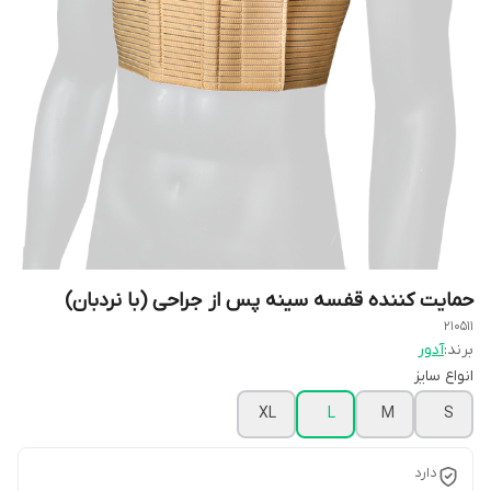
حمایت کننده قفسه سینه پس از جراحی (با نردبان)
210511
برند:
آدور
انواع سایز
XL
L
M
S
دارد